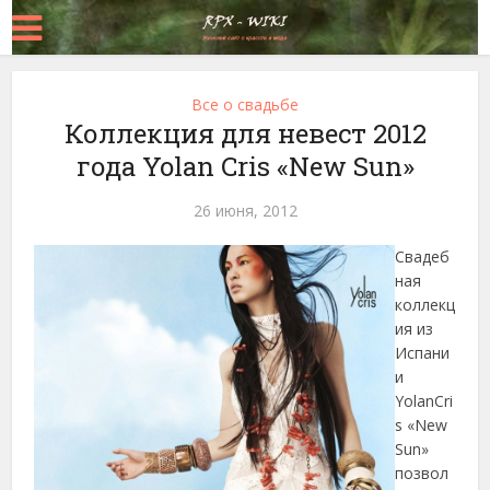
Все о свадьбе
Коллекция для невест 2012
года Yolan Cris «New Sun»
26 июня, 2012
Свадеб
ная
коллекц
ия из
Испани
и
YolanCri
s «New
Sun»
позвол