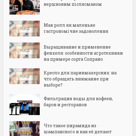
вершковим післясмаком
Мак ролл як маленьке
гастрономічне задоволення
Выращивание и применение
фенхеля: особенности агротехники
на примере сорта Сопрано
Кресло для парикмахерских: на
что обращать внимание при
выборе?
Фильтрация воды для кофеен,
баров и ресторанов
Что такое пирамида из
шампанского и как её делают