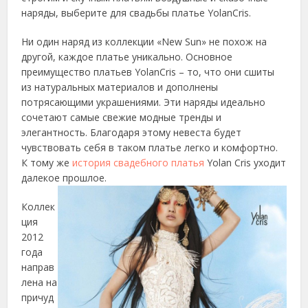
наряды, выберите для свадьбы платье YolanCris.
Ни один наряд из коллекции «New Sun» не похож на
другой, каждое платье уникально. Основное
преимущество платьев YolanCris – то, что они сшиты
из натуральных материалов и дополнены
потрясающими украшениями. Эти наряды идеально
сочетают самые свежие модные тренды и
элегантность. Благодаря этому невеста будет
чувствовать себя в таком платье легко и комфортно.
К тому же
история свадебного платья
Yolan Cris уходит
далекое прошлое.
Коллек
ция
2012
года
направ
лена на
причуд