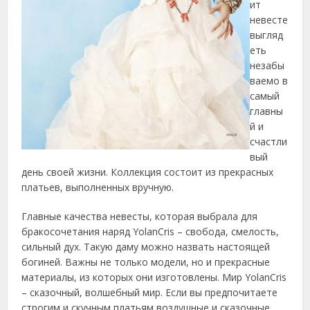
ит
невесте
выгляд
еть
незабы
ваемо в
самый
главны
й и
счастли
вый
день своей жизни. Коллекция состоит из прекрасных
платьев, выполненных вручную.
Главные качества невесты, которая выбрала для
бракосочетания наряд YolanCris – свобода, смелость,
сильный дух. Такую даму можно назвать настоящей
богиней. Важны не только модели, но и прекрасные
материалы, из которых они изготовлены. Мир YolanCris
– сказочный, волшебный мир. Если вы предпочитаете
строгим и скучным платьям воздушные и сказочные