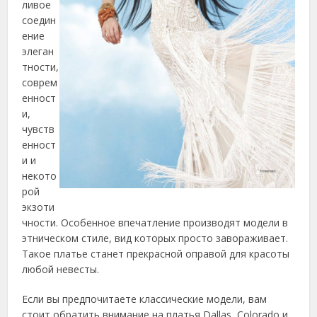
ливое
соедин
ение
элеган
тности,
соврем
енност
и,
чувств
енност
и и
некото
рой
экзоти
чности. Особенное впечатление производят модели в
этническом стиле, вид которых просто завораживает.
Такое платье станет прекрасной оправой для красоты
любой невесты.
Если вы предпочитаете классические модели, вам
стоит обратить внимание на платья Dallas, Colorado и