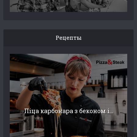
Рецепты
Піца карбонара з беконом і...