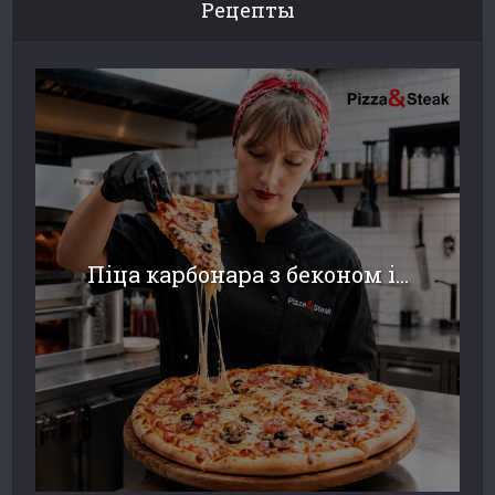
Рецепты
Піца карбонара з беконом і...