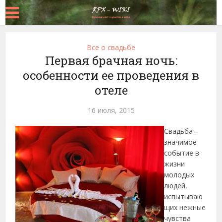
Все о свадьбе
Первая брачная ночь:
особенности ее проведения в
отеле
16 июля, 2015
Свадьба –
значимое
событие в
жизни
молодых
людей,
испытываю
щих нежные
чувства