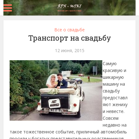
Все о свадьбе
Транспорт на свадьбу
12 июня, 2015
Самую
красивую и
шикарную
машину на
свадьбу
предоставл
яют жениху
и невесте.
Совсем
недавно на
такое тожественное событие, приличный автомобиль
просили у богатых представительных родственников.