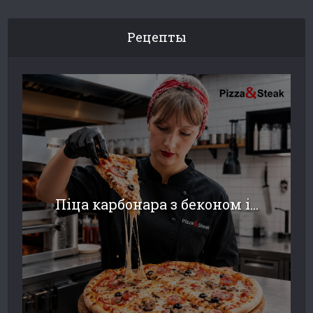
Рецепты
Піца карбонара з беконом і...