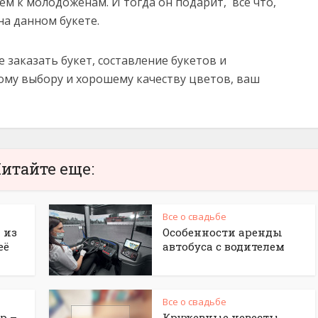
м к молодожёнам. И тогда он подарит, всё что,
на данном букете.
е заказать букет, составление букетов и
ому выбору и хорошему качеству цветов, ваш
итайте еще:
Все о свадьбе
 из
Особенности аренды
её
автобуса с водителем
Все о свадьбе
р –
Кружевные невесты