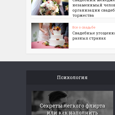
незаменимый челов
организации свадеб
торжества
Все о свадьбе
Свадебные угощени
разных странах
Психология
Секреты легкого флирта
или как наполнить