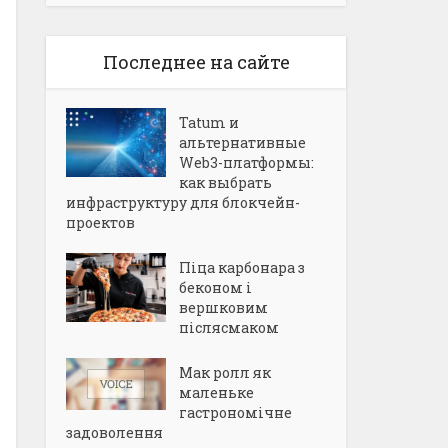
Последнее на сайте
Tatum и
альтернативные
Web3-платформы:
как выбрать
инфраструктуру для блокчейн-
проектов
Піца карбонара з
беконом і
вершковим
післясмаком
Мак ролл як
маленьке
гастрономічне
задоволення