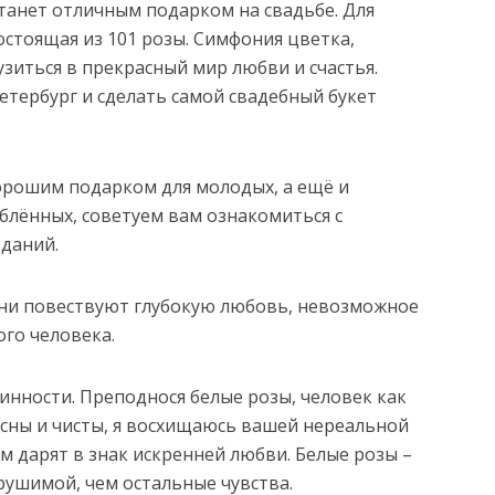
танет отличным подарком на свадьбе. Для
стоящая из 101 розы. Симфония цветка,
узиться в прекрасный мир любви и счастья.
етербург и сделать самой свадебный букет
хорошим подарком для молодых, а ещё и
лённых, советуем вам ознакомиться с
зданий.
ни повествуют глубокую любовь, невозможное
го человека.
инности. Преподнося белые розы, человек как
асны и чисты, я восхищаюсь вашей нереальной
ом дарят в знак искренней любви. Белые розы –
рушимой, чем остальные чувства.