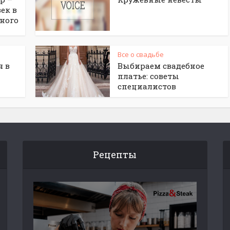
ек в
ного
Все о свадьбе
я в
Выбираем свадебное
платье: советы
специалистов
Рецепты