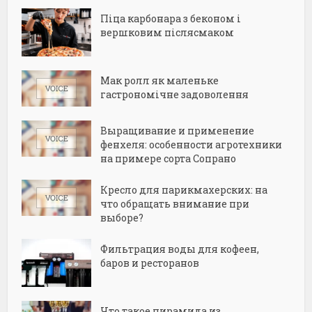
Піца карбонара з беконом і
вершковим післясмаком
Мак ролл як маленьке
гастрономічне задоволення
Выращивание и применение
фенхеля: особенности агротехники
на примере сорта Сопрано
Кресло для парикмахерских: на
что обращать внимание при
выборе?
Фильтрация воды для кофеен,
баров и ресторанов
Что такое пирамида из