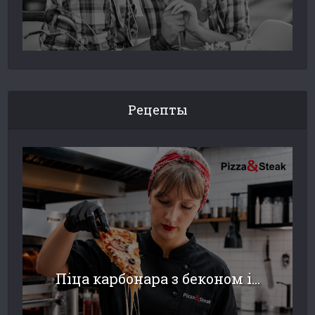
Рецепты
Піца карбонара з беконом і...