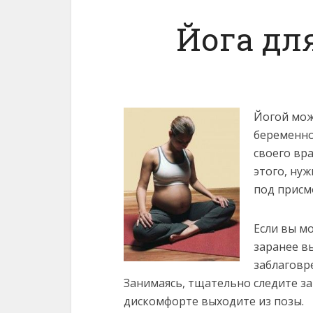
Йога дл
Йогой мож
беременно
своего вр
этого, нуж
под присм
Если вы м
заранее в
заблаговр
Занимаясь, тщательно следите з
дискомфорте выходите из позы.