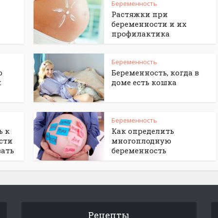
Беременность
Растяжки при
беременности и их
профилактика
Беременность
о
Беременность, когда в
и
доме есть кошка
Беременность
ь к
Как определить
сти
многоплодную
вать
беременность
Рецепты