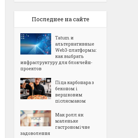
Последнее на сайте
Tatum и
альтернативные
Web3-платформы:
как выбрать
инфраструктуру для блокчейн-
проектов
Піца карбонара з
беконом і
вершковим
післясмаком
Мак ролл як
маленьке
гастрономічне
задоволення