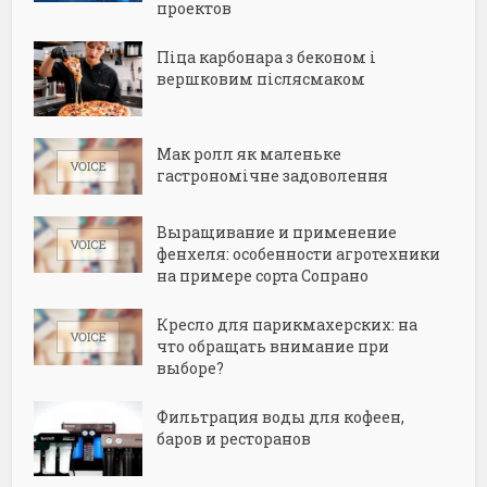
проектов
Піца карбонара з беконом і
вершковим післясмаком
Мак ролл як маленьке
гастрономічне задоволення
Выращивание и применение
фенхеля: особенности агротехники
на примере сорта Сопрано
Кресло для парикмахерских: на
что обращать внимание при
выборе?
Фильтрация воды для кофеен,
баров и ресторанов