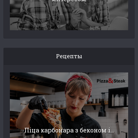
Рецепты
Піца карбонара з беконом і...