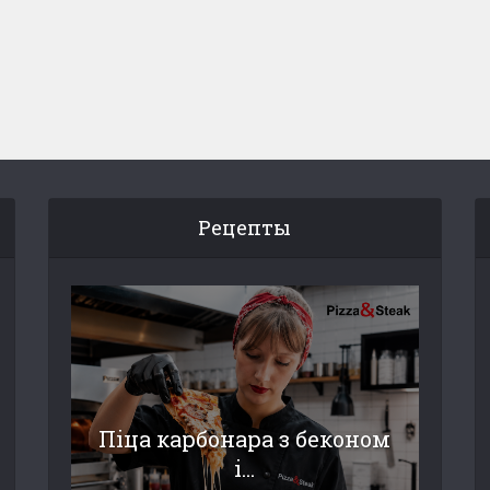
Рецепты
Піца карбонара з беконом
і...