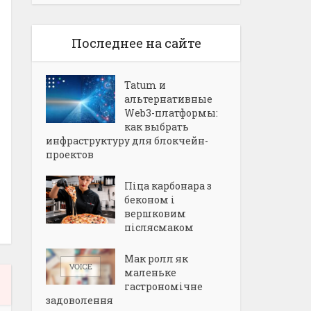
Последнее на сайте
Tatum и
альтернативные
Web3-платформы:
как выбрать
инфраструктуру для блокчейн-
проектов
Піца карбонара з
беконом і
вершковим
післясмаком
Мак ролл як
маленьке
гастрономічне
задоволення