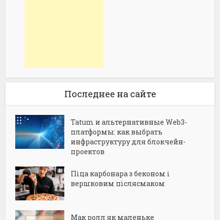
Последнее на сайте
Tatum и альтернативные Web3-
платформы: как выбрать
инфраструктуру для блокчейн-
проектов
Піца карбонара з беконом і
вершковим післясмаком
Мак ролл як маленьке