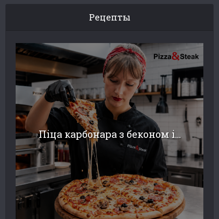
Рецепты
Піца карбонара з беконом і...