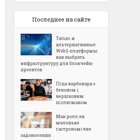
Последнее на сайте
Tatum и
альтернативные
Web3-платформы:
как выбрать
инфраструктуру для блокчейн-
проектов
Піца карбонара з
беконом і
вершковим
післясмаком
Мак ролл як
маленьке
гастрономічне
задоволення