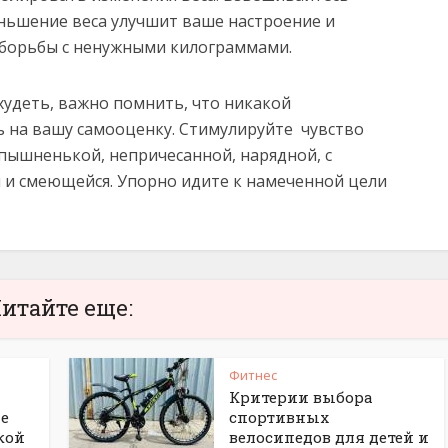
ньшение веса улучшит ваше настроение и
 борьбы с ненужными килограммами.
худеть, важно помнить, что никакой
ь на вашу самооценку. Стимулируйте чувство
 пышненькой, непричесанной, нарядной, с
 и смеющейся. Упорно идите к намеченной цели
итайте еще:
Фитнес
Критерии выбора
ие
спортивных
кой
велосипедов для детей и