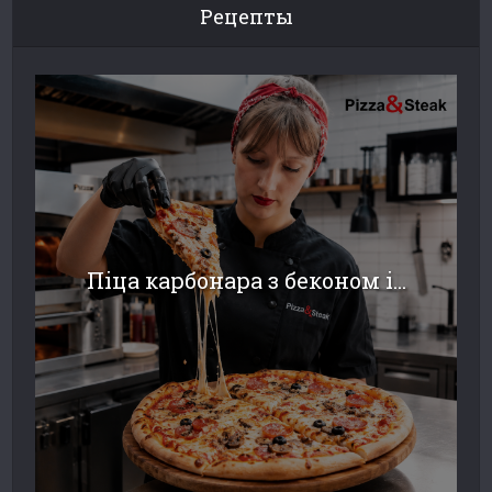
Рецепты
Піца карбонара з беконом і...