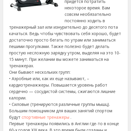
придется потратить
некоторое время.
Вам
совсем необязательно
постоянно ходить в
тренажерный зал или изнурительно до десятого пота
качаться. Ведь чтобы чувствовать себя хорошо, будет
достаточно просто бегать по утрам или заниматься
пешими прогулками. Также полезно будет делать
простую несложную зарядку утром, выделяя на это 10-
15 минут. При желании вы можете заниматься на
тренажерах.
Они бывают нескольких групп:
• Аэробные или, как их еще называют, –
кардиотренажжеры. Повышается уровень работ
сердечно — сосудистой системы, сжигаются лишние
калории.
• Силовые (тренируются различные группы мышц).
Большим помощником для ваших занятий спортом
будут
спортивные тренажеры
.
Первые тренажеры появились в Англии где-то в конце
60-х годов ХIХ века. В это время были созданы и