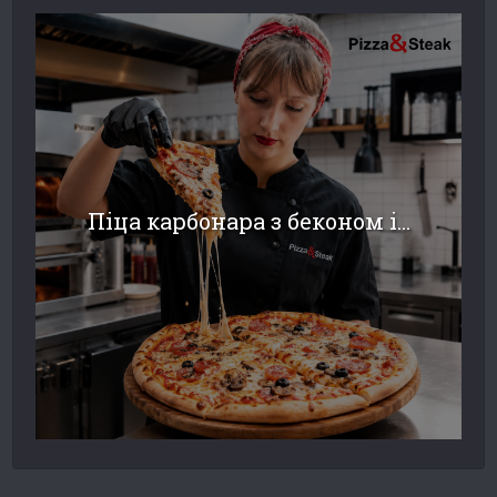
Піца карбонара з беконом і...