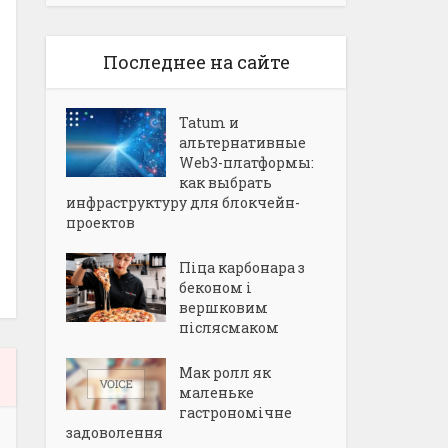
Последнее на сайте
Tatum и
альтернативные
Web3-платформы:
как выбрать
инфраструктуру для блокчейн-
проектов
Піца карбонара з
беконом і
вершковим
післясмаком
Мак ролл як
маленьке
гастрономічне
задоволення