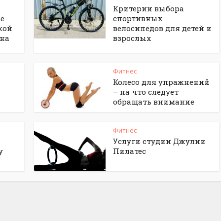
Критерии выбора
ие
спортивных
кой
велосипедов для детей и
 на
взрослых
Фитнес
Колесо для упражнений
– на что следует
обращать внимание
Фитнес
Услуги студии Джулии
у
Пилатес