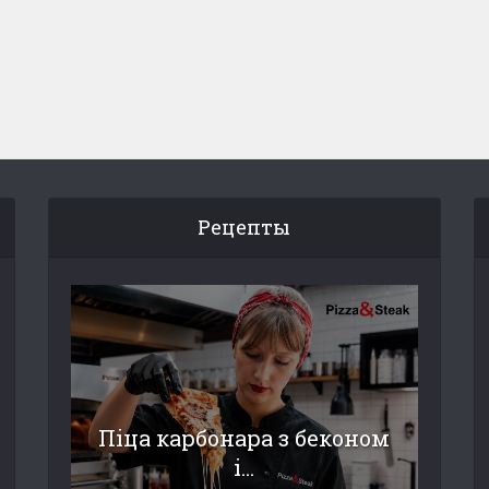
Рецепты
Піца карбонара з беконом
і...