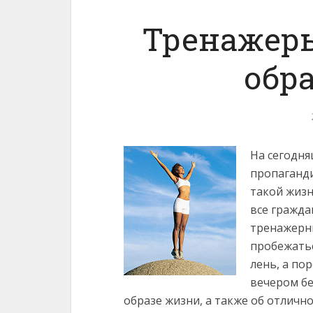
Тренажеры
обр
На сегодн
пропаганди
такой жизн
все гражда
тренажерны
пробежатьс
лень, а по
вечером бе
образе жизни, а также об отличн