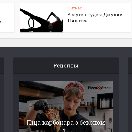
Фитнес
Услуги студии Джулии
у
Пилатес
Рецепты
Піца карбонара з беконом
і...