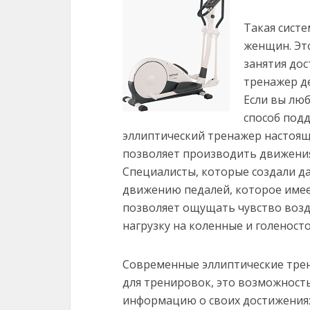
Такая сист
женщин. Это
занятия дос
тренажер д
Если вы люб
способ подд
эллиптический тренажер настояща
позволяет производить движения 
Специалисты, которые создали д
движению педалей, которое имее
позволяет ощущать чувство возд
нагрузку на коленные и голеност
Современные эллиптические трен
для тренировок, это возможност
информацию о своих достижениях