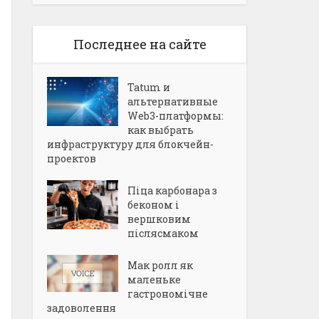
Последнее на сайте
Tatum и
альтернативные
Web3-платформы:
как выбрать
инфраструктуру для блокчейн-
проектов
Піца карбонара з
беконом і
вершковим
післясмаком
Мак ролл як
маленьке
гастрономічне
задоволення