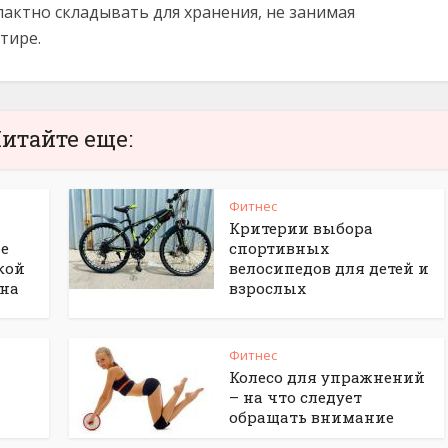
актно складывать для хранения, не занимая
тире.
итайте еще:
Фитнес
Критерии выбора
ие
спортивных
кой
велосипедов для детей и
 на
взрослых
Фитнес
Колесо для упражнений
– на что следует
обращать внимание