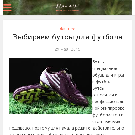
Фитнес
Выбираем бутсы для футбола
29 мая, 2015
Бутсы –
специальная
обувь для игры
в футбол.
Бутсы
относятся к
профессиональ
ной экипировке
футболистов и
стоят весьма
недешево, поэтому для начала решите, действительно
ли они вам нужны.
Ведь просто погонять мяч с