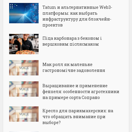
Tatum и альтернативные Web3-
платформы: как выбрать
инфраструктуру для блокчейн-
проектов
Піца карбонара з беконом і
вершковим післясмаком
Мак ролл як маленьке
гастрономічне задоволення
Выращивание и применение
фенхеля: особенности агротехники
на примере сорта Сопрано
Кресло для парикмахерских: на
что обращать внимание при
выборе?