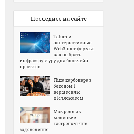
Последнее на сайте
Tatum и
альтернативные
Web3-платформы:
как выбрать
инфраструктуру для блокчейн-
проектов
Піца карбонара з
беконом і
вершковим
післясмаком
Мак ролл як
маленьке
гастрономічне
задоволення