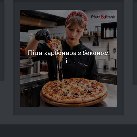
Піца карбонара з беконом
і...