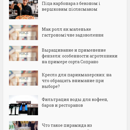
Піца карбонара з беконом і
вершковим післясмаком
Мак ролл як маленьке
гастрономічне задоволення
Выращивание и применение
фенхеля: особенности агротехники
на примере сорта Сопрано
Кресло для парикмахерских: на
что обращать внимание при
выборе?
Фильтрация воды для кофеен,
баров и ресторанов
Что такое пирамида из