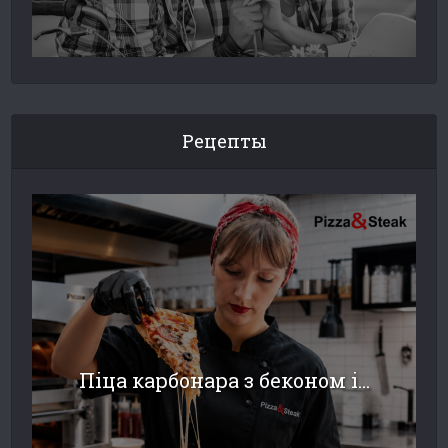
Рецепты
Піца карбонара з беконом і...