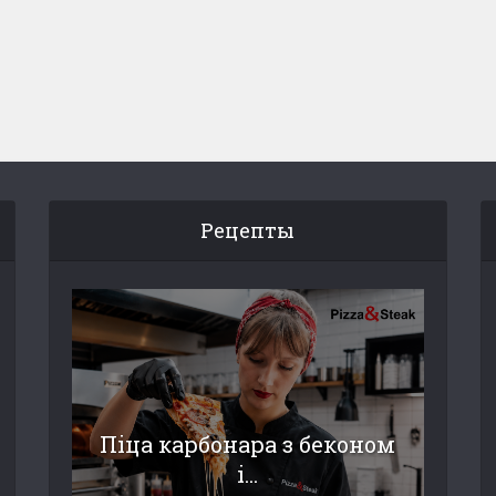
Рецепты
Піца карбонара з беконом
і...