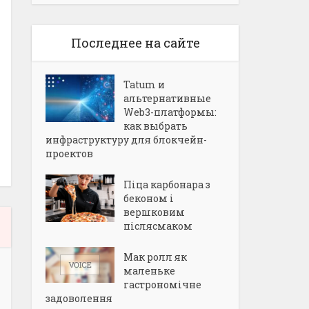
Последнее на сайте
Tatum и
альтернативные
Web3-платформы:
как выбрать
инфраструктуру для блокчейн-
проектов
Піца карбонара з
беконом і
вершковим
післясмаком
Мак ролл як
маленьке
гастрономічне
задоволення