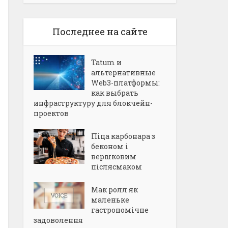
Последнее на сайте
Tatum и
альтернативные
Web3-платформы:
как выбрать
инфраструктуру для блокчейн-
проектов
Піца карбонара з
беконом і
вершковим
післясмаком
Мак ролл як
маленьке
гастрономічне
задоволення