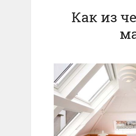
Как из ч
м