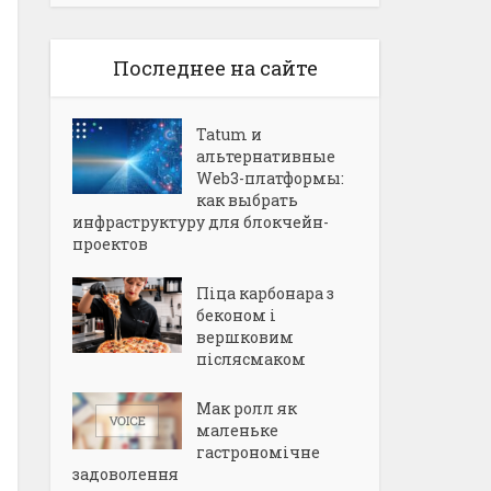
Последнее на сайте
Tatum и
альтернативные
Web3-платформы:
как выбрать
инфраструктуру для блокчейн-
проектов
Піца карбонара з
беконом і
вершковим
післясмаком
Мак ролл як
маленьке
гастрономічне
задоволення