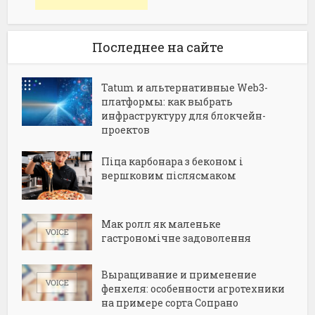
Последнее на сайте
Tatum и альтернативные Web3-
платформы: как выбрать
инфраструктуру для блокчейн-
проектов
Піца карбонара з беконом і
вершковим післясмаком
Мак ролл як маленьке
гастрономічне задоволення
Выращивание и применение
фенхеля: особенности агротехники
на примере сорта Сопрано