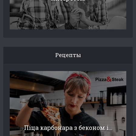
Рецепты
Піца карбонара з беконом і...