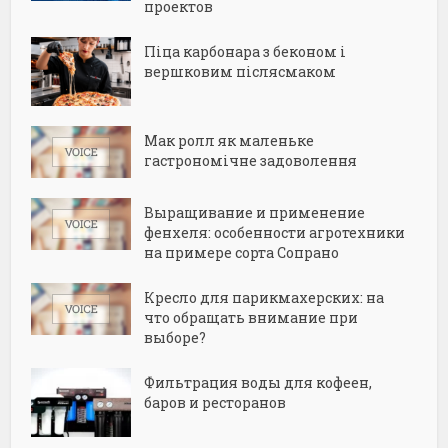
проектов
Піца карбонара з беконом і
вершковим післясмаком
Мак ролл як маленьке
гастрономічне задоволення
Выращивание и применение
фенхеля: особенности агротехники
на примере сорта Сопрано
Кресло для парикмахерских: на
что обращать внимание при
выборе?
Фильтрация воды для кофеен,
баров и ресторанов