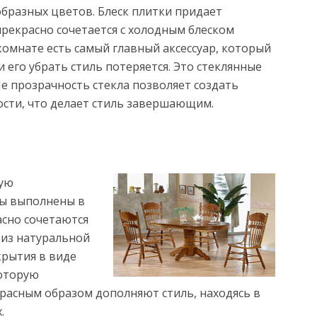
бразных цветов. Блеск плитки придает
рекрасно сочетается с холодным блеском
комнате есть самый главный аксессуар, который
ли его убрать стиль потеряется. Это стеклянные
е прозрачность стекла позволяет создать
ости, что делает стиль завершающим.
кую
ены выполнены в
асно сочетаются
 из натуральной
крытия в виде
которую
красным образом дополняют стиль, находясь в
.