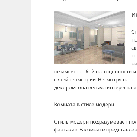
И
Ст
п
св
по
на
не имеет особой насыщенности и
своей геометрии. Несмотря на то
декором, она весьма интересна и
Комната в стиле модерн
Стиль модерн подразумевает по
фантазии. В комнате представле