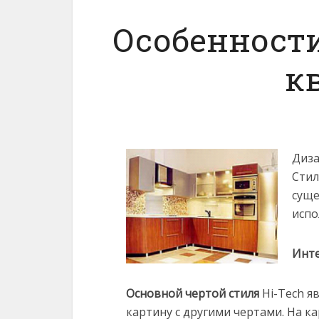
Особенности
к
Диза
Стил
суще
испо
Инте
Основной чертой стиля
Hi-Tech я
картину с другими чертами.
На ка