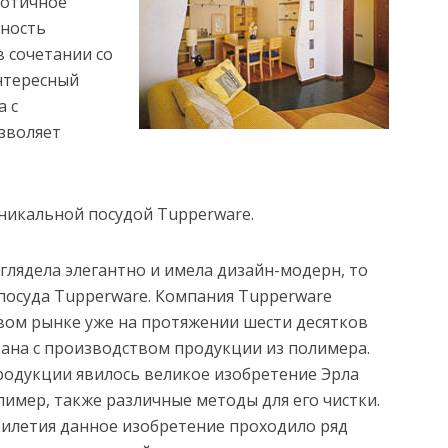
аотичное
ьность
в сочетании со
нтересный
а с
зволяет
уникальной посудой Tupperware.
ыглядела элегантно и имела дизайн-модерн, то
посуда Tupperware. Компания Tupperware
ом рынке уже на протяжении шести десятков
зана с производством продукции из полимера.
родукции явилось великое изобретение Эрла
лимер, также различные методы для его чистки.
илетия данное изобретение проходило ряд