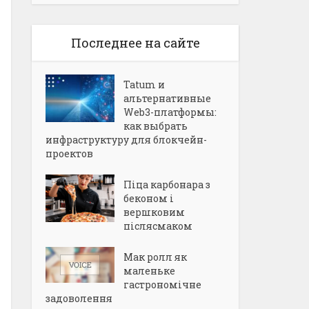
Последнее на сайте
Tatum и
альтернативные
Web3-платформы:
как выбрать
инфраструктуру для блокчейн-
проектов
Піца карбонара з
беконом і
вершковим
післясмаком
Мак ролл як
маленьке
гастрономічне
задоволення