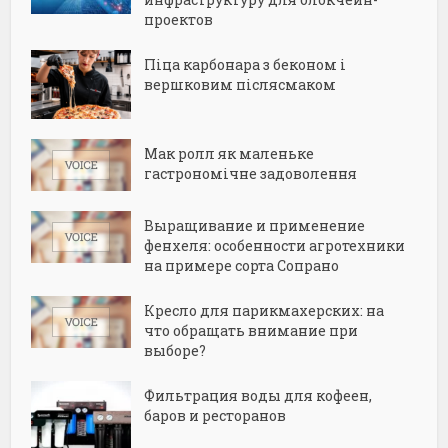
проектов
Піца карбонара з беконом і
вершковим післясмаком
Мак ролл як маленьке
гастрономічне задоволення
Выращивание и применение
фенхеля: особенности агротехники
на примере сорта Сопрано
Кресло для парикмахерских: на
что обращать внимание при
выборе?
Фильтрация воды для кофеен,
баров и ресторанов