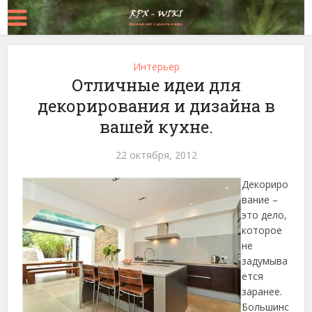
Интерьер
Отличные идеи для
декорирования и дизайна в
вашей кухне.
22 октября, 2012
Декориро
вание –
это дело,
которое
не
задумыва
ется
заранее.
Большинс