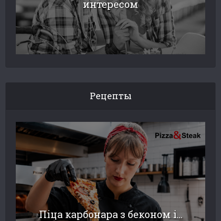
интересом
Рецепты
Піца карбонара з беконом і...