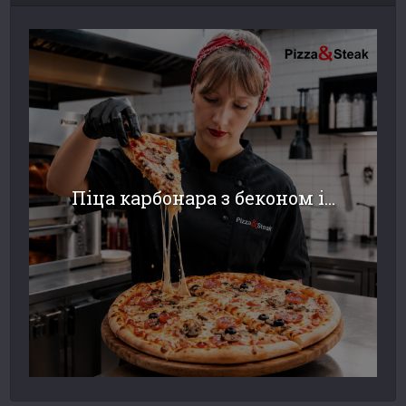
Піца карбонара з беконом і...