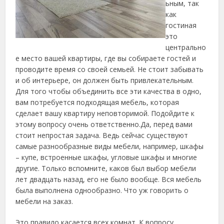
ьным, так
как
гостиная
это
центрально
е место вашей квартиры, где вы собираете гостей и
проводите время со своей семьей.
Не стоит забывать
и об интерьере, он должен быть привлекательным.
Для того чтобы объединить все эти качества в одно,
вам потребуется подходящая мебель, которая
сделает вашу квартиру неповторимой. Подойдите к
этому вопросу очень ответственно.Да, перед вами
стоит непростая задача. Ведь сейчас существуют
самые разнообразные виды мебели, например, шкафы
– купе, встроенные шкафы, угловые шкафы и многие
другие. Только вспомните, каков был выбор мебели
лет двадцать назад, его не было вообще. Вся мебель
была выполнена однообразно. Что уж говорить о
мебели на заказ.
Это правило касается всех комнат. К вопросу