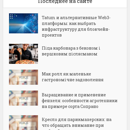
Последнее на сайте
Tatum и альтернативные Web3-
платформы: как выбрать
инфраструктуру для блокчейн-
проектов
Піца карбонара з беконом і
вершковим післясмаком
Мак ролл як маленьке
гастрономічне задоволення
Выращивание и применение
фенхеля: особенности агротехники
на примере сорта Сопрано
Кресло для парикмахерских: на
что обращать внимание при