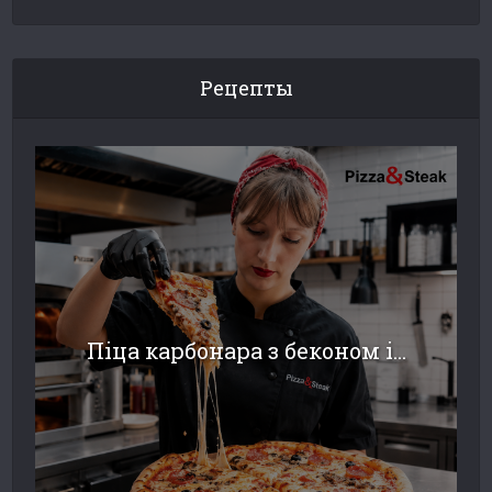
Рецепты
Піца карбонара з беконом і...