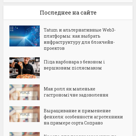
Последнее на сайте
Tatum и альтернативные Web3-
платформы: как выбрать
инфраструктуру для блокчейн-
проектов
Піца карбонара з беконом і
вершковим післясмаком
Мак ролл як маленьке
гастрономічне задоволення
Выращивание и применение
фенхеля: особенности агротехники
на примере сорта Сопрано