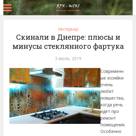
Интерьер
Скинали в Днепре: плюсы и
минусы стеклянного фартука
3 июля, 2019
Современн
ые хозяйки
очень
любят
новшества,
когда речь
идет про
ремонт
помещения.
Особенно