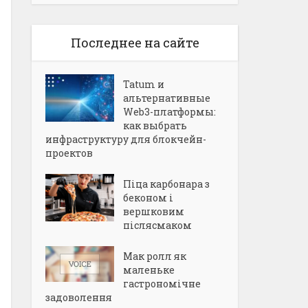
Последнее на сайте
Tatum и
альтернативные
Web3-платформы:
как выбрать
инфраструктуру для блокчейн-
проектов
Піца карбонара з
беконом і
вершковим
післясмаком
Мак ролл як
маленьке
гастрономічне
задоволення