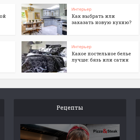
Интерьер
ной
Как выбрать или
заказать новую кухню?
Интерьер
Какое постельное белье
лучше: бязь или сатин
Рецепты