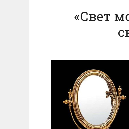
«Свет мо
с