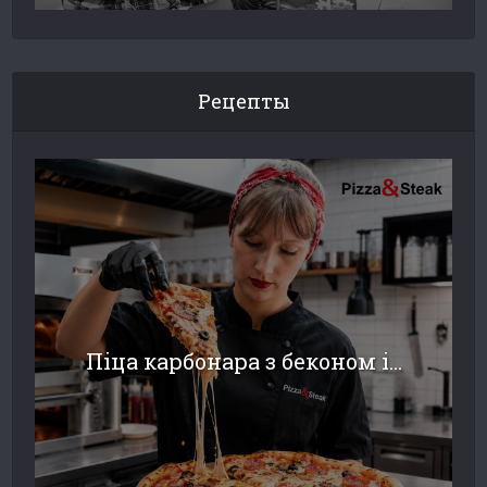
Рецепты
Піца карбонара з беконом і...