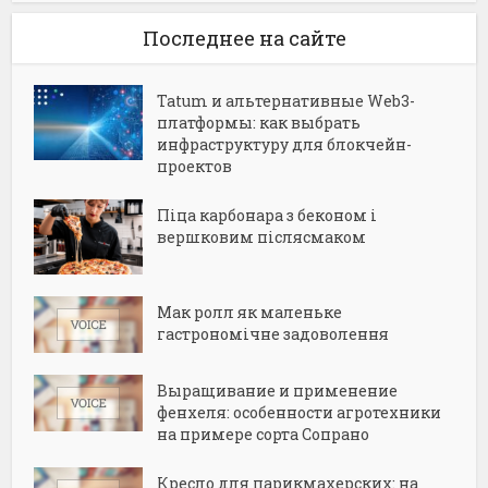
Последнее на сайте
Tatum и альтернативные Web3-
платформы: как выбрать
инфраструктуру для блокчейн-
проектов
Піца карбонара з беконом і
вершковим післясмаком
Мак ролл як маленьке
гастрономічне задоволення
Выращивание и применение
фенхеля: особенности агротехники
на примере сорта Сопрано
Кресло для парикмахерских: на