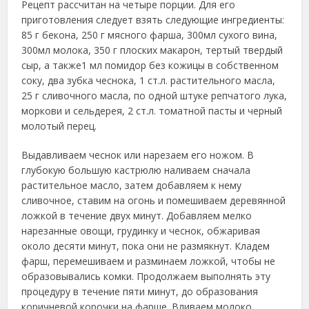
Рецепт рассчитан на четыре порции. Для его
приготовления следует взять
следующие ингредиенты:
85 г бекона, 250 г мясного фарша, 300мл сухого вина,
300мл молока, 350 г плоских макарон, тертый твердый
сыр, а также1 мл помидор без кожицы в собственном
соку, два зубка чеснока, 1 ст.л. растительного масла,
25 г сливочного масла, по одной штуке репчатого лука,
моркови и сельдерея, 2 ст.л. томатной пасты и черный
молотый перец.
Выдавливаем чеснок или нарезаем его ножом. В
глубокую большую кастрюлю наливаем сначала
растительное масло, затем добавляем к нему
сливочное, ставим на огонь и помешиваем деревянной
ложкой в течение двух минут. Добавляем мелко
нарезанные овощи, грудинку и чеснок, обжаривая
около десяти минут, пока они не размякнут. Кладем
фарш, перемешиваем и разминаем ложкой, чтобы не
образовывались комки. Продолжаем выполнять эту
процедуру в течение пяти минут, до образования
коричневой корочки на фарше. Вливаем молоко,