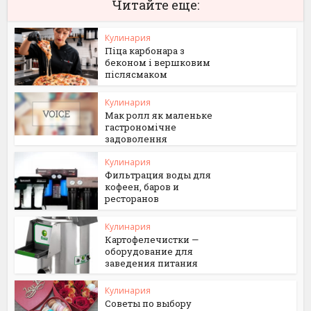
Читайте еще:
Кулинария
Піца карбонара з
беконом і вершковим
післясмаком
Кулинария
Мак ролл як маленьке
гастрономічне
задоволення
Кулинария
Фильтрация воды для
кофеен, баров и
ресторанов
Кулинария
Картофелечистки —
оборудование для
заведения питания
Кулинария
Советы по выбору