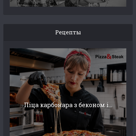
Рецепты
Піца карбонара з беконом і...