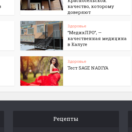
Красносельской:
в
качество, которому
доверяют
Здоровье
“МедикПРО”, —
качественная медицина
в Калуге
Здоровье
Тест SAGE NADIYA
Рецепты