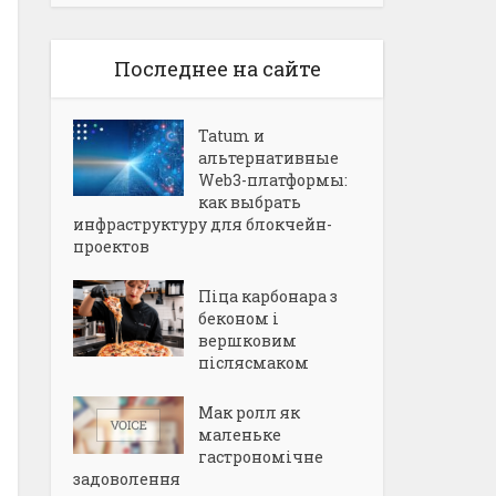
Последнее на сайте
Tatum и
альтернативные
Web3-платформы:
как выбрать
инфраструктуру для блокчейн-
проектов
Піца карбонара з
беконом і
вершковим
післясмаком
Мак ролл як
маленьке
гастрономічне
задоволення