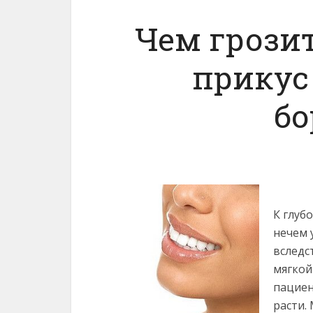
Чем грози
прикус 
бо
К глуб
нечем 
вследс
мягкой
пациен
расти.
М