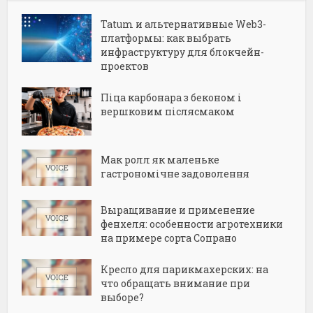
Tatum и альтернативные Web3-
платформы: как выбрать
инфраструктуру для блокчейн-
проектов
Піца карбонара з беконом і
вершковим післясмаком
Мак ролл як маленьке
гастрономічне задоволення
Выращивание и применение
фенхеля: особенности агротехники
на примере сорта Сопрано
Кресло для парикмахерских: на
что обращать внимание при
выборе?