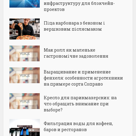
инфраструктуру для блокчейн-
проектов
Піца карбонара з беконом і
вершковим післясмаком
Мак ролл як маленьке
гастрономічне задоволення
Выращивание и применение
фенхеля: особенности агротехники
на примере сорта Сопрано
Кресло для парикмахерских: на
что обращать внимание при
выборе?
Фильтрация воды для кофеен,
баров и ресторанов