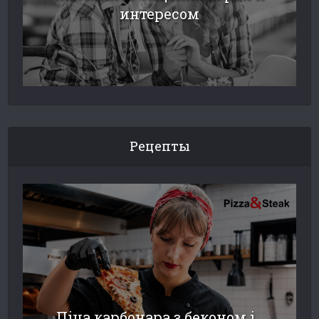
интересом
Рецепты
Піца карбонара з беконом і...