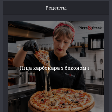
Рецепты
Піца карбонара з беконом і...