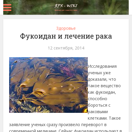
Здоровье
Фукоидан и лечение рака
12 сентября, 2014
Исследования
ученых уже
доказали, что
такое вещество
как фукоидан,
способно
бороться с
раковыми
клетками. Такое
заявление ученых сразу произвело переворот в
современной медицине.
Сейчас фукоидан используют в