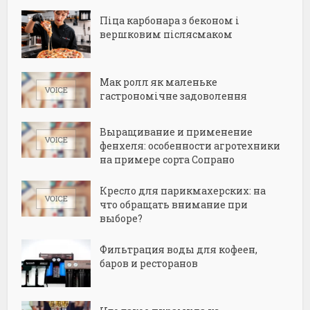
Піца карбонара з беконом і
вершковим післясмаком
Мак ролл як маленьке
гастрономічне задоволення
Выращивание и применение
фенхеля: особенности агротехники
на примере сорта Сопрано
Кресло для парикмахерских: на
что обращать внимание при
выборе?
Фильтрация воды для кофеен,
баров и ресторанов