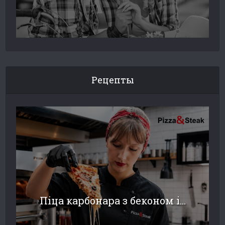
Рецепты
Піца карбонара з беконом і...