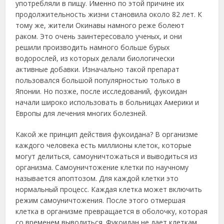
употребляли в пищу. Именно по этой причине их
продолжительность жизни становила около 82 лет. К
тому же, жители Окинавы намного реже болеют
раком. Это очень заинтересовало ученых, и они
решили производить намного больше бурых
водорослей, из которых делали биологически
активные добавки. Изначально такой препарат
пользовался большой популярностью только в
Японии. Но позже, после исследований, фукоидан
начали широко использовать в больницах Америки и
Европы для лечения многих болезней.
Какой же принцип действия фукоидана? В организме
каждого человека есть миллионы клеток, которые
могут делиться, самоуничтожаться и выводиться из
организма. Самоуничтожение клетки по научному
называется апоптозом. Для каждой клетки это
нормальный процесс. Каждая клетка может включить
режим самоуничтожения. После этого отмершая
клетка в организме превращается в оболочку, которая
со временем выводиться. Фукоидан не дает клеткам