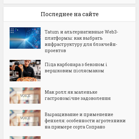
Последнее на сайте
Tatum и альтернативные Web3-
платформы: как выбрать
инфраструктуру для блокчейн-
проектов
Піца карбонара з беконом і
вершковим післясмаком
Мак ролл як маленьке
гастрономічне задоволення
Выращивание и применение
фенхеля: особенности агротехники
на примере сорта Сопрано