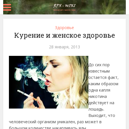
Здоровье
Курение и женское здоровье
28 января, 2013
До сих пор
известным
остается факт,
каким образом
одна капля
никотина
действует на
лошадь.
Выходит, что
человеческий
организм уникален, раз может в
большом количестве накапливать яды.