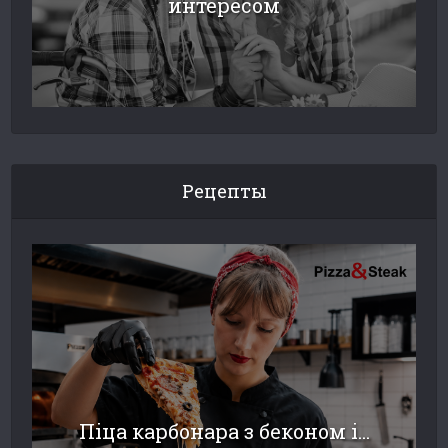
интересом
Рецепты
Піца карбонара з беконом і...