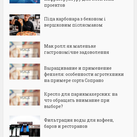
проектов
Піца карбонара з беконом і
вершковим післясмаком
Мак ролл як маленьке
гастрономічне задоволення
Выращивание и применение
фенхеля: особенности агротехники
на примере сорта Сопрано
Кресло для парикмахерских: на
что обращать внимание при
выборе?
Фильтрация воды для кофеен,
баров и ресторанов