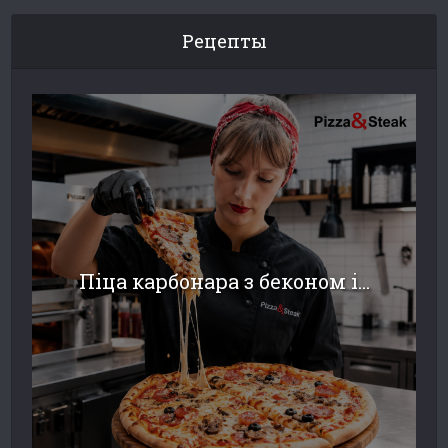
Рецепты
Піца карбонара з беконом і...