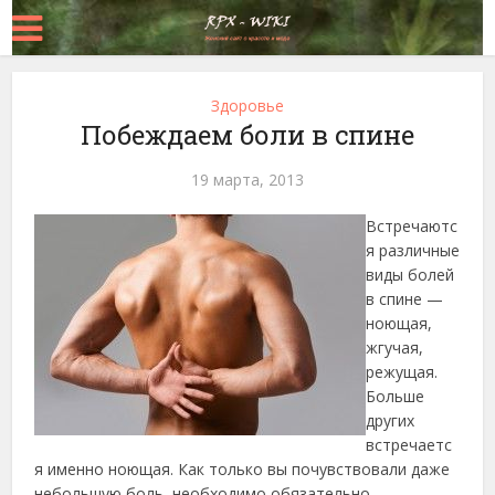
Здоровье
Побеждаем боли в спине
19 марта, 2013
Встречаютс
я различные
виды болей
в спине —
ноющая,
жгучая,
режущая.
Больше
других
встречаетс
я именно ноющая. Как только вы почувствовали
даже
небольшую боль, необходимо обязательно