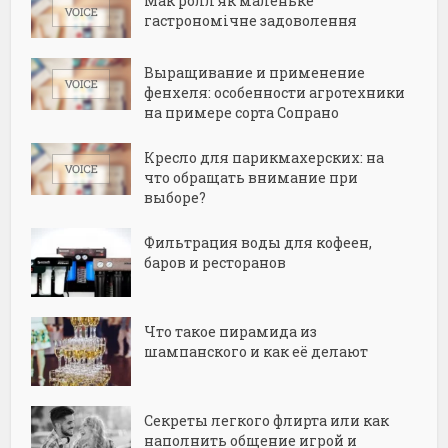
Мак ролл як маленьке
гастрономічне задоволення
Выращивание и применение
фенхеля: особенности агротехники
на примере сорта Сопрано
Кресло для парикмахерских: на
что обращать внимание при
выборе?
Фильтрация воды для кофеен,
баров и ресторанов
Что такое пирамида из
шампанского и как её делают
Секреты легкого флирта или как
наполнить общение игрой и