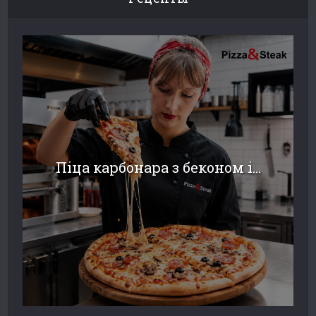
Піца карбонара з беконом і...