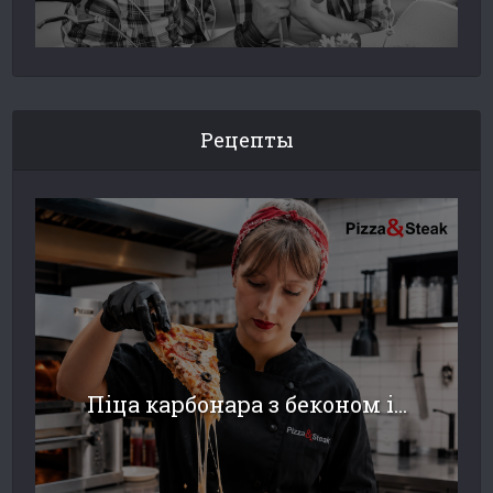
Рецепты
Піца карбонара з беконом і...