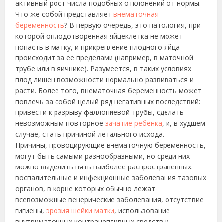
активный рост числа подобных отклонений от нормы.
Что же собой представляет
внематочная
беременность
? В первую очередь, это патология, при
которой оплодотворенная яйцеклетка не может
попасть в матку, и прикрепление плодного яйца
происходит за ее пределами (например, в маточной
трубе или в яичнике). Разумеется, в таких условиях
плод лишен возможности нормально развиваться и
расти. Более того, внематочная беременность может
повлечь за собой целый ряд негативных последствий:
привести к разрыву фаллопиевой трубы, сделать
невозможным повторное
зачатие ребенка
, и, в худшем
случае, стать причиной летального исхода.
Причины, провоцирующие внематочную беременность,
могут быть самыми разнообразными, но среди них
можно выделить пять наиболее распространенных:
воспалительные и инфекционные заболевания тазовых
органов, в корне которых обычно лежат
всевозможные венерические заболевания, отсутствие
гигиены,
эрозия шейки матки
, использование
внутриматочных контрацептивных средств и