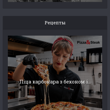
Рецепты
Піца карбонара з беконом і...