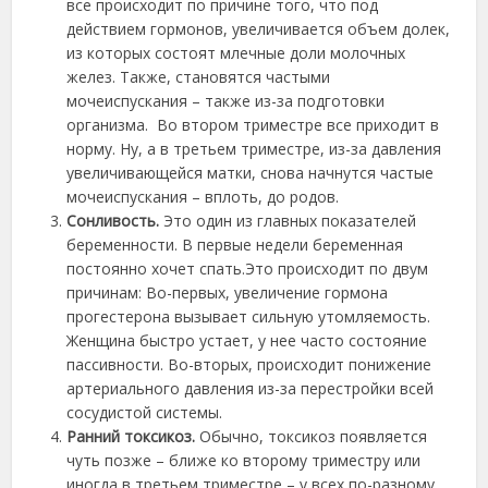
все происходит по причине того, что под
действием гормонов, увеличивается объем долек,
из которых состоят млечные доли молочных
желез. Также, становятся частыми
мочеиспускания – также из-за подготовки
организма. Во втором триместре все приходит в
норму. Ну, а в третьем триместре, из-за давления
увеличивающейся матки, снова начнутся частые
мочеиспускания – вплоть, до родов.
Сонливость.
Это один из главных показателей
беременности. В первые недели беременная
постоянно хочет спать.Это происходит по двум
причинам: Во-первых, увеличение гормона
прогестерона вызывает сильную утомляемость.
Женщина быстро устает, у нее часто состояние
пассивности. Во-вторых, происходит понижение
артериального давления из-за перестройки всей
сосудистой системы.
Ранний токсикоз.
Обычно, токсикоз появляется
чуть позже – ближе ко второму триместру или
иногда в третьем триместре – у всех по-разному.