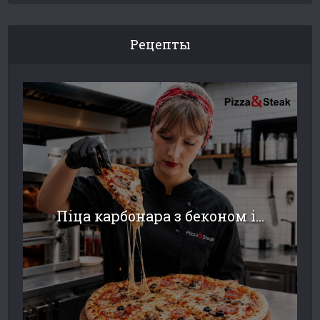
Рецепты
Піца карбонара з беконом і...