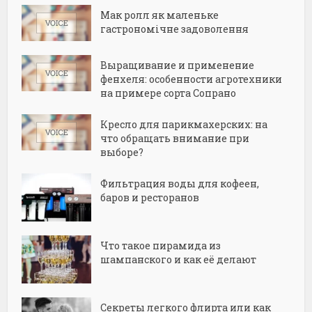
Мак ролл як маленьке
гастрономічне задоволення
Выращивание и применение
фенхеля: особенности агротехники
на примере сорта Сопрано
Кресло для парикмахерских: на
что обращать внимание при
выборе?
Фильтрация воды для кофеен,
баров и ресторанов
Что такое пирамида из
шампанского и как её делают
Секреты легкого флирта или как