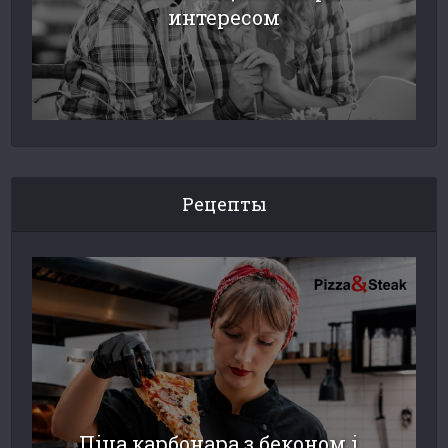
интересом
Рецепты
Піца карбонара з беконом і...