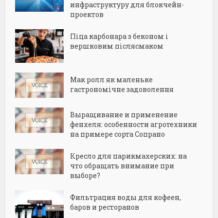
инфраструктуру для блокчейн-
проектов
Піца карбонара з беконом і
вершковим післясмаком
Мак ролл як маленьке
гастрономічне задоволення
Выращивание и применение
фенхеля: особенности агротехники
на примере сорта Сопрано
Кресло для парикмахерских: на
что обращать внимание при
выборе?
Фильтрация воды для кофеен,
баров и ресторанов