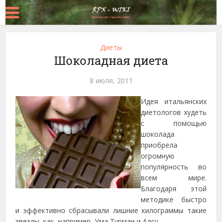
Диеты
Шоколадная диета
8 июля, 2011
Идея итальянских
диетологов худеть
с помощью
шоколада
приобрела
огромную
популярность во
всем мире.
Благодаря этой
методике быстро
и эффективно сбрасывали лишние килограммы такие
звезды, как, например, Ума Турман и Алсу.