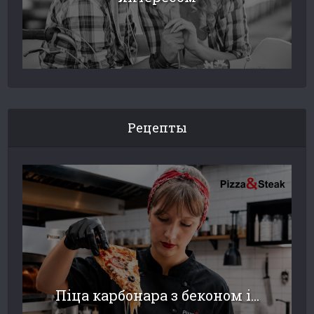
Рецепты
Піца карбонара з беконом і...