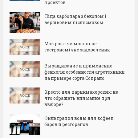
проектов
Піца карбонара з беконом і
вершковим післясмаком
Мак ролл як маленьке
гастрономічне задоволення
Выращивание и применение
фенхеля: особенности агротехники
на примере сорта Сопрано
Кресло для парикмахерских: на
что обращать внимание при
выборе?
Фильтрация воды для кофеен,
баров и ресторанов