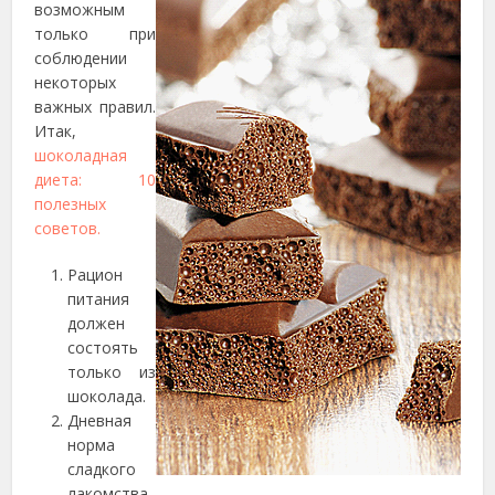
возможным
только при
соблюдении
некоторых
важных правил.
Итак,
шоколадная
диета: 10
полезных
советов.
Рацион
питания
должен
состоять
только из
шоколада.
Дневная
норма
сладкого
лакомства