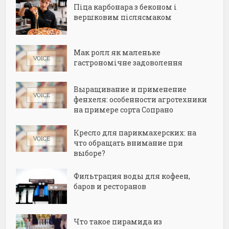
Піца карбонара з беконом і
вершковим післясмаком
Мак ролл як маленьке
гастрономічне задоволення
Выращивание и применение
фенхеля: особенности агротехники
на примере сорта Сопрано
Кресло для парикмахерских: на
что обращать внимание при
выборе?
Фильтрация воды для кофеен,
баров и ресторанов
Что такое пирамида из