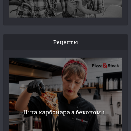
Рецепты
Піца карбонара з беконом і...