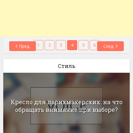
1
2
3
4
5
6
Пред.
След.
Стиль
Кресло для парикмахерских: на что
обращать внимание при выборе?