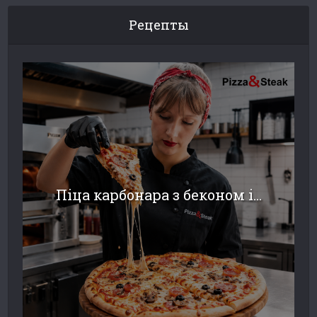
Рецепты
Піца карбонара з беконом і...