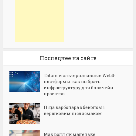
Последнее на сайте
Tatum и альтернативные Web3-
платформы: как выбрать
инфраструктуру для блокчейн-
проектов
Піца карбонара з беконом і
вершковим післясмаком
Мак ролл як маленьке