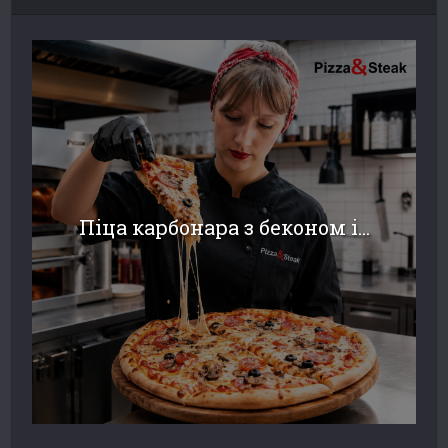
Піца карбонара з беконом і...