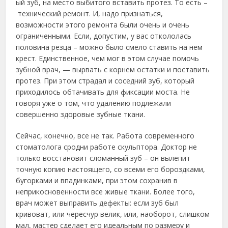
ый зуб, на место выбитого вставить протез.
То есть –
технический ремонт. И, надо признаться,
возможности этого ремонта были очень и очень
ограниченными. Если, допустим, у вас откололась
половина резца – можно было смело ставить на нем
крест. Единственное, чем мог в этом случае помочь
зубной врач, — вырвать с корнем остатки и поставить
протез. При этом страдал и соседний зуб, который
приходилось обтачивать для фиксации моста. Не
говоря уже о том, что удалению подлежали
совершенно здоровые зубные ткани.
Сейчас, конечно, все не так. Работа современного
стоматолога сродни работе скульптора. Доктор не
только восстановит сломанный зуб – он вылепит
точную копию настоящего, со всеми его бороздками,
бугорками и впадинками, при этом сохранив в
неприкосновенности все живые ткани. Более того,
врач может выправить дефекты: если зуб был
кривоват, или чересчур велик, или, наоборот, слишком
мал, мастер сделает его идеальным по размеру и