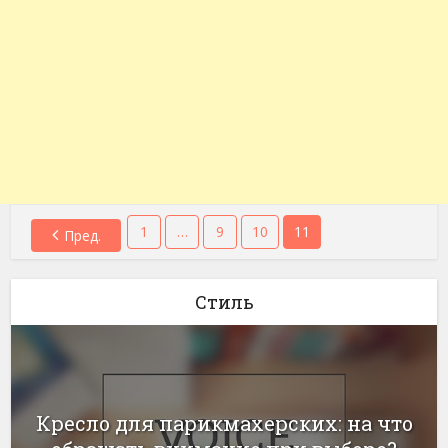
1
…
9
10
11
Пред.
Стиль
Кресло для парикмахерских: на что