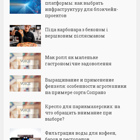
платформы: как выбрать
инфраструктуру для блокчейн-
проектов
Піца карбонара з беконом і
вершковим післясмаком
Мак ролл як маленьке
гастрономічне задоволення
Выращивание и применение
фенхеля: особенности агротехники
на примере сорта Сопрано
Кресло для парикмахерских: на
что обращать внимание при
выборе?
Фильтрация воды для кофеен,
баров и ресторанов